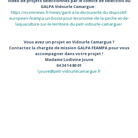
Vidéo de projets sélectionnés par le comité de sélection du
GALPA Vidourle Camargue :
https://ecomnews.fr/news/gard-a-la-decouverte-du-dispositif-
europeen-feampa-un-boost-pour-leconomie-de-la-peche-et-de-
laquaculture-sur-le-territoire-du-petr-vidourle-camargue/
Vous avez un projet en Vidourle Camargue ?
Contactez la chargée de mission GALPA FEAMPA pour vous
accompagner dans votre projet !
Madame Ludivine Jouve
04 34 14 80 01
l.jouve@petr-vidourlecamargue.fr