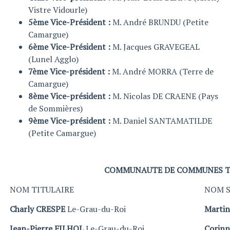
Vistre Vidourle)
5ème Vice-Président :
M. André BRUNDU (Petite
Camargue)
6ème Vice-Président :
M. Jacques GRAVEGEAL
(Lunel Agglo)
7ème Vice-président :
M. André MORRA (Terre de
Camargue)
8ème Vice-président :
M. Nicolas DE CRAENE (Pays
de Sommières)
9ème Vice-président :
M. Daniel SANTAMATILDE
(Petite Camargue)
COMMUNAUTE DE COMMUNES T
NOM TITULAIRE
NOM S
Charly CRESPE
Le-Grau-du-Roi
Marti
Jean-Pierre FILHOL
Le-Grau-du-Roi
Corin