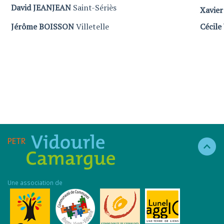
David JEANJEAN
Saint-Sériès
Xavie
Jérôme BOISSON
Villetelle
Cécil
Une association de