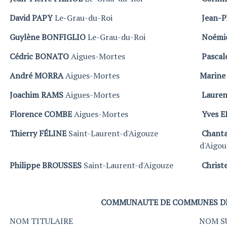
David PAPY
Le-Grau-du-Roi
Jean-P
Guylène BONFIGLIO
Le-Grau-du-Roi
Noémi
Cédric BONATO
Aigues-Mortes
Pasca
André MORRA
Aigues-Mortes
Marin
Joachim RAMS
Aigues-Mortes
Lauren
Florence COMBE
Aigues-Mortes
Yves 
Thierry FÉLINE
Saint-Laurent-d'Aigouze
Chant
d'Aigou
Philippe BROUSSES
Saint-Laurent-d'Aigouze
Chris
COMMUNAUTE DE COMMUNES DE
NOM TITULAIRE
NOM S