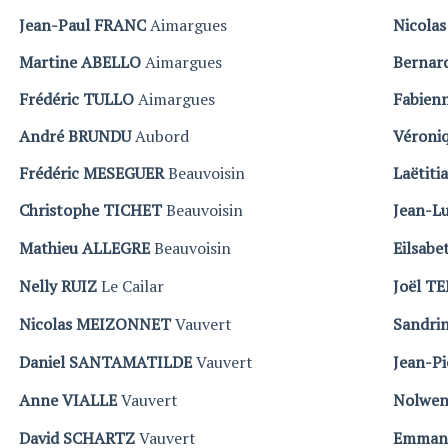
Jean-Paul FRANC
Aimargues
Nicolas
Martine ABELLO
Aimargues
Bernar
Frédéric TULLO
Aimargues
Fabien
André BRUNDU
Aubord
Véroni
Frédéric MESEGUER
Beauvoisin
Laëtiti
Christophe TICHET
Beauvoisin
Jean-L
Mathieu ALLEGRE
Beauvoisin
Eilsab
Nelly RUIZ
Le Cailar
Joël T
Nicolas MEIZONNET
Vauvert
Sandri
Daniel SANTAMATILDE
Vauvert
Jean-Pi
Anne VIALLE
Vauvert
Nolwe
David SCHARTZ
Vauvert
Emman