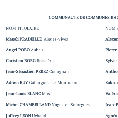
COMMUNAUTE DE COMMUNES RHO
NOM TITULAIRE
NOM 
Magali PRADEILLE
Aigues-Vives
Alexa
Angel POBO
Aubais
Pierre
Christian BORG
Boissières
Sylvi
Jean-Sébastien PEREZ
Codognan
Antho
Adrien RUY
Gallargues-Le-Montueux
Sabri
Jean-Louis BLANC
Mus
Valér
Michel CHAMBELLAND
Nages-et-Solorgues
Jean-
Joffrey LEON
Uchaud
Agnès