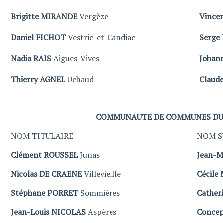
Brigitte MIRANDE
Vergèze
Vince
Daniel FICHOT
Vestric-et-Candiac
Serge
Nadia RAIS
Aigues-Vives
Johan
Thierry AGNEL
Uchaud
Claud
COMMUNAUTE DE COMMUNES DU 
NOM TITULAIRE
NOM S
Clément ROUSSEL
Junas
Jean-M
Nicolas DE CRAENE
Villevieille
Cécile
Stéphane PORRET
Sommières
Cather
Jean-Louis NICOLAS
Aspères
Concep