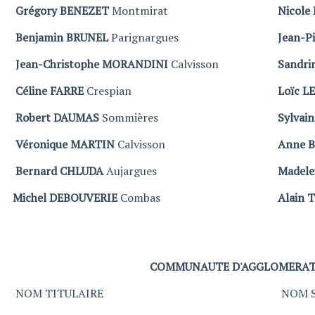
Grégory BENEZET
Montmirat
Nicol
Benjamin BRUNEL
Parignargues
Jean-P
Jean-Christophe MORANDINI
Calvisson
Sandri
Céline FARRE
Crespian
Loïc L
Robert DAUMAS
Sommières
Sylvai
Véronique MARTIN
Calvisson
Anne 
Bernard CHLUDA
Aujargues
Madele
Michel DEBOUVERIE
Combas
Alain
COMMUNAUTE D'AGGLOMERAT
NOM TITULAIRE
NOM 