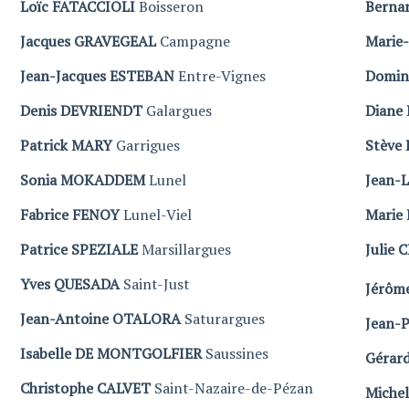
Loïc FATACCIOLI
Boisseron
Berna
Jacques GRAVEGEAL
Campagne
Marie
Jean-Jacques ESTEBAN
Entre-Vignes
Domin
Denis DEVRIENDT
Galargues
Diane
Patrick MARY
Garrigues
Stève
Sonia MOKADDEM
Lunel
Jean-
Fabrice FENOY
Lunel-Viel
Marie
Patrice SPEZIALE
Marsillargues
Julie 
Yves QUESADA
Saint-Just
Jérôm
Jean-Antoine OTALORA
Saturargues
Jean-
Isabelle DE MONTGOLFIER
Saussines
Gérar
Christophe CALVET
Saint-Nazaire-de-Pézan
Miche