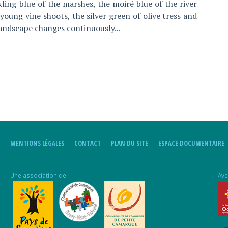
kling blue of the marshes, the moiré blue of the river
oung vine shoots, the silver green of olive tress and
landscape changes continuously...
MENTIONS LÉGALES
CONTACT
PLAN DU SITE
ESPACE DOCUMENTAIRE
Une association de
Ave