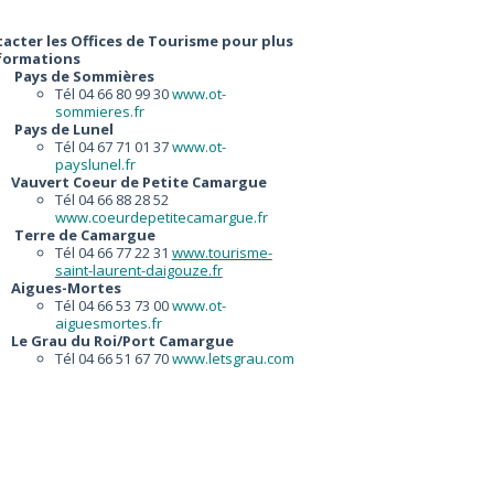
acter les Offices de Tourisme pour plus
nformations
Pays de Sommières
Tél 04 66 80 99 30
www.ot-
sommieres.fr
Pays de Lunel
Tél 04 67 71 01 37
www.ot-
payslunel.fr
Vauvert Coeur de Petite Camargue
Tél 04 66 88 28 52
www.coeurdepetitecamargue.fr
Terre de Camargue
Tél 04 66 77 22 31
www.tourisme-
saint-laurent-daigouze.fr
Aigues-Mortes
Tél 04 66 53 73 00
www.ot-
aiguesmortes.fr
Le Grau du Roi/Port Camargue
Tél 04 66 51 67 70
www.letsgrau.com