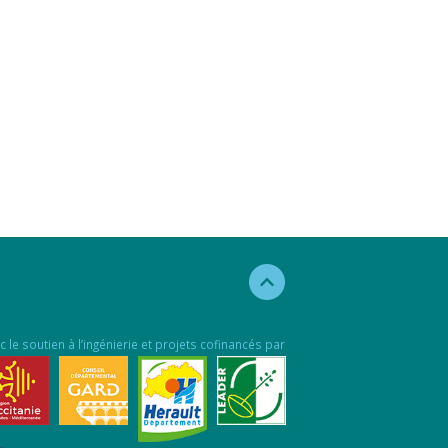
c le soutien à l’ingénierie et projets cofinancés par