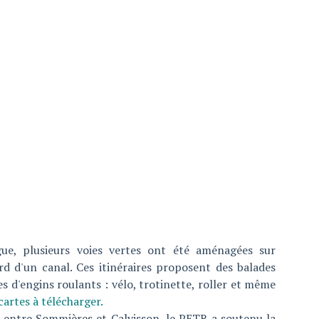
e, plusieurs voies vertes ont été aménagées sur
rd d'un canal. Ces itinéraires proposent des balades
es d'engins roulants : vélo, trotinette, roller et même
 cartes à télécharger.
, entre Sommières et Calvisson, le PETR a soutenu la