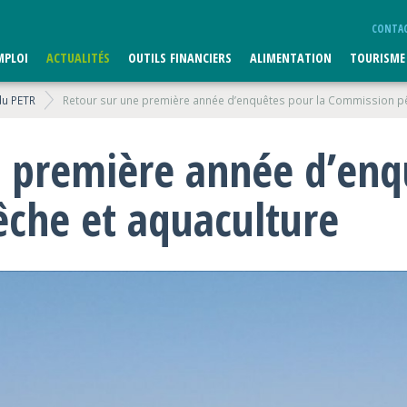
CONTA
MPLOI
ACTUALITÉS
OUTILS FINANCIERS
ALIMENTATION
TOURISME
du PETR
Retour sur une première année d’enquêtes pour la Commission pê
e première année d’enq
che et aquaculture