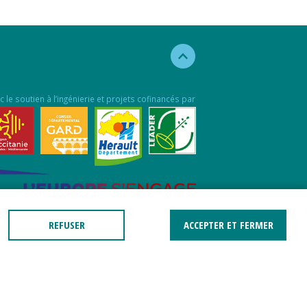
c le soutien à l’ingénierie et projets cofinancés par
REFUSER
ACCEPTER ET FERMER
jet cofinancé par le Fonds Européen pour les
aires Maritimes et la Pêche