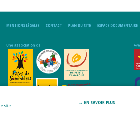
MENTIONS LÉGALES
CONTACT
PLAN DU SITE
ESPACE DOCUMENTAIRE
Une association de
Ave
→ EN SAVOIR PLUS
e site
Pro
Aff