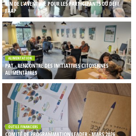
FIN DE L’AVENTURE POUR LES PARTICIPANTS DU DÉFI
FAAP
ALIMENTATION
PAT - RENCONTRE DES INITIATIVES CITOYENNES
ALIMENTAIRES
OUTILS FINANCIERS
COMITÉ DE PROGRAMMATION LEADER - MARS 2026