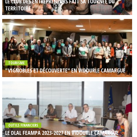
LE CLUB DES ENTREPRENEURS FAIT SA TOURNEE DU
TERRITOIRE
TOURISME
"VIGNOBLES ET DÉCOUVERTE" EN VIDOURLE CAMARGUE
OUTILS FINANCIERS
LE DLAL FEAMPA 2023-2027 EN VIDOURLE CAMARGUE