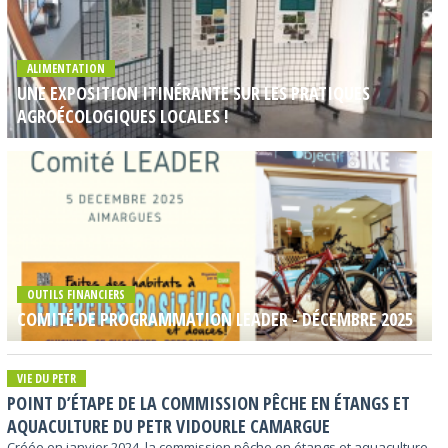
ALIMENTATION
UNE EXPOSITION ITINÉRANTE SUR LES PRATIQUES
AGROÉCOLOGIQUES LOCALES !
OUTILS FINANCIERS
COMITÉ DE PROGRAMMATION LEADER - DÉCEMBRE 2025
VIE DU PETR
POINT D’ÉTAPE DE LA COMMISSION PÊCHE EN ÉTANGS ET
AQUACULTURE DU PETR VIDOURLE CAMARGUE
Créée en janvier 2024, la commission pêche en étangs et aquaculture