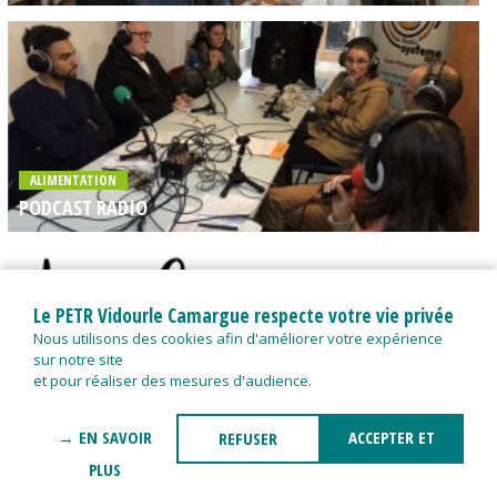
ALIMENTATION
PODCAST RADIO
Le PETR Vidourle Camargue respecte votre vie privée
Nous utilisons des cookies afin d'améliorer votre expérience
sur notre site
ALIMENTATION
et pour réaliser des mesures d'audience.
LES GRENIERS D'ABONDANCE EN VIDOURLE CAMARGUE
POUR SENSIBILISER LES ÉLUS LOCAUX !
→ EN SAVOIR
ACCEPTER ET
REFUSER
PLUS
FERMER