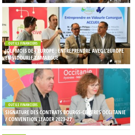
OUTILS FINANCIERS
JOLI MOIS DE L'EUROPE : ENTREPRENDRE AVEC L’EUROPE
EN VIDOURLE CAMARGUE
OUTILS FINANCIERS
SIGNATURE DES CONTRATS BOURGS-CENTRES OCCITANIE
/ CONVENTION LEADER 2023-27