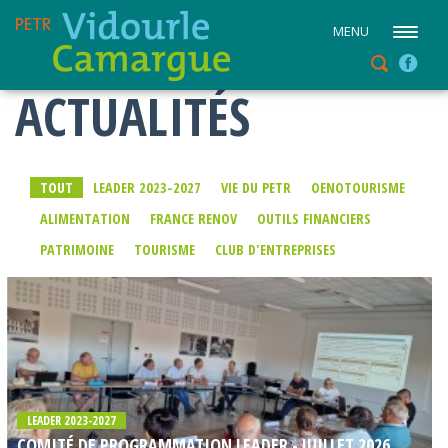
MENU
ACTUALITÉS
TOUT
LEADER 2023-2027
VIE DU PETR
OENOTOURISME
ALIMENTATION
FRANCE RENOV
OUTILS FINANCIERS
PATRIMOINE
TOURISME
CLUB D'ENTREPRISES
LEADER 2023-2027
COMITÉ DE PROGRAMMATION LEADER - JUILLET 2026