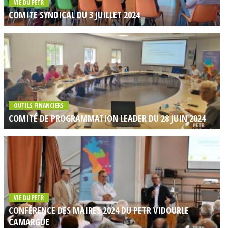
VIE DU PETR
COMITE SYNDICAL DU 3 JUILLET 2024
OUTILS FINANCIERS
COMITÉ DE PROGRAMMATION LEADER DU 28 JUIN 2024
VIE DU PETR
CONFÉRENCE DES MAIRES 2024 DU PETR VIDOURLE
CAMARGUE