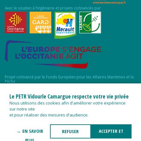
Avec le soutien à l’ingénierie et projets cofinancés par
Projet cofinancé par le Fonds Européen pour les Affaires Maritimes et la
Pêche
Le PETR Vidourle Camargue respecte votre vie privée
Nous utilisons des cookies afin d'améliorer votre expérience
sur notre site
et pour réaliser des mesures d'audience.
→ EN SAVOIR
ACCEPTER ET
REFUSER
PLUS
FERMER