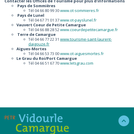
Contacter les Offices de Tourisme pour plus d'informations
Pays de Sommières
Tél 04 66 80 99 30
www.ot-sommieres.fr
Pays de Lunel
Tél 04 67 71 01 37
www.ot-payslunel.fr
Vauvert Coeur de Petite Camargue
Tél 04 66 88 28 52
www.coeurdepetitecamargue.fr
Terre de Camargue
Tél 04 66 77 22 31
www.tourisme-saint-laurent-
daigouze.fr
Aigues-Mortes
Tél 04 66 53 73 00
www.ot-aiguesmortes.fr
Le Grau du Roi/Port Camargue
Tél 04 66 51 67 70
www.letsgrau.com