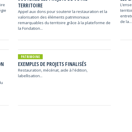
TERRITOIRE
ire
L’ense
égie
territo
Appel aux dons pour soutenir la restauration et la
entret
valorisation des éléments patrimoniaux
de la...
remarquables du territoire grâce à la plateforme de
la Fondation...
PATRIMOINE
ON
EXEMPLES DE PROJETS FINALISÉS
Restauration, mécénat, aide à l'édition,
labellisation...
du