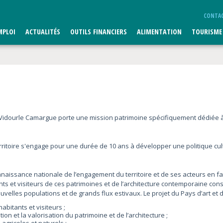
CONTA
MPLOI
ACTUALITÉS
OUTILS FINANCIERS
ALIMENTATION
TOURISME
al Vidourle Camargue porte une mission patrimoine spécifiquement dédiée à l
territoire s'engage pour une durée de 10 ans à développer une politique cult
connaissance nationale de l’engagement du territoire et de ses acteurs en f
nts et visiteurs de ces patrimoines et de l’architecture contemporaine con
velles populations et de grands flux estivaux. Le projet du Pays d’art et d’
abitants et visiteurs ;
ion et la valorisation du patrimoine et de l’architecture ;