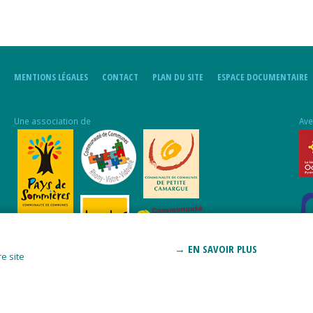
MENTIONS LÉGALES
CONTACT
PLAN DU SITE
ESPACE DOCUMENTAIRE
Une association de
Ave
→ EN SAVOIR PLUS
e site
Pro
Aff