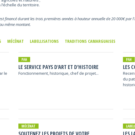
agricoles et naturels ;
l’échelle du territoire.
 est financé durant les trois premières années à hauteur annuelle de 20 000€ par l'Et
s au même montant.
S
MÉCÉNAT
LABELLISATIONS
TRADITIONS CAMARGUAISES
PAH
PAH
LE SERVICE PAYS D'ART ET D'HISTOIRE
LES 
ar le
Fonctionnement, historique, chef de projet...
Recens
du pat
histor
MÉCÉNAT
LABEL
SOUTENEZ LES PROJETS DE VOTRE
LES L