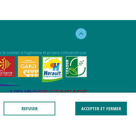
c le soutien à l’ingénierie et projets cofinancés par
REFUSER
ACCEPTER ET FERMER
jet cofinancé par le Fonds Européen pour les
aires Maritimes et la Pêche