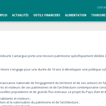
CONTA
MPLOI
ACTUALITÉS
OUTILS FINANCIERS
ALIMENTATION
TOURISME
al Vidourle Camargue porte une mission patrimoine spécifiquement dédiée à l
territoire s'engage pour une durée de 10 ans à développer une politique cult
connaissance nationale de l’engagement du territoire et de ses acteurs en f
nts et visiteurs de ces patrimoines et de l’architecture contemporaine con
velles populations et de grands flux estivaux. Le projet du Pays d’art et d’
abitants et visiteurs ;
ion et la valorisation du patrimoine et de l’architecture ;