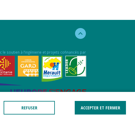
c le soutien à l’ingénierie et projets cofinancés par
REFUSER
ACCEPTER ET FERMER
jet cofinancé par le Fonds Européen pour les
aires Maritimes et la Pêche