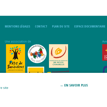
MENTIONS LÉGALES
CONTACT
PLAN DU SITE
ESPACE DOCUMENTAIRE
Une association de
Ave
→ EN SAVOIR PLUS
e site
Pro
Aff