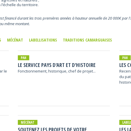
agricoles et naturels ;
l’échelle du territoire.
 est financé durant les trois premières années à hauteur annuelle de 20 000€ par l'Et
s au même montant.
S
MÉCÉNAT
LABELLISATIONS
TRADITIONS CAMARGUAISES
PAH
PAH
LE SERVICE PAYS D'ART ET D'HISTOIRE
LES 
ar le
Fonctionnement, historique, chef de projet...
Recens
du pat
histor
MÉCÉNAT
LABEL
SOUTENEZ LES PROJETS DE VOTRE
LES L