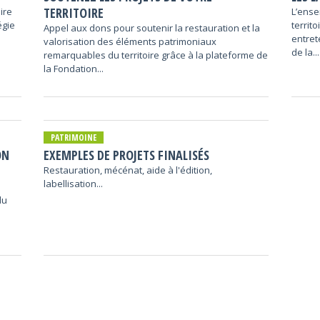
TERRITOIRE
ire
L’ense
égie
territo
Appel aux dons pour soutenir la restauration et la
entret
valorisation des éléments patrimoniaux
de la...
remarquables du territoire grâce à la plateforme de
la Fondation...
PATRIMOINE
ON
EXEMPLES DE PROJETS FINALISÉS
Restauration, mécénat, aide à l'édition,
labellisation...
du